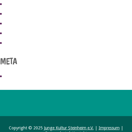
MAI 2019
MÄRZ 2019
FEBRUAR 2019
JUNI 2017
MAI 2017
META
ANMELDEN
Copyright © 2025
Junge Kultur Steinheim e.V.
|
Impressum
|