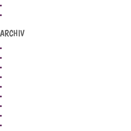
HAUSORDNUNG
PRESSE
ARCHIV
MAI 2025
APRIL 2025
MÄRZ 2025
JULI 2024
MAI 2023
APRIL 2023
MÄRZ 2023
JUNI 2021
JULI 2019