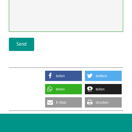
teilen
twittern
teilen
teilen
E-Mail
drucken