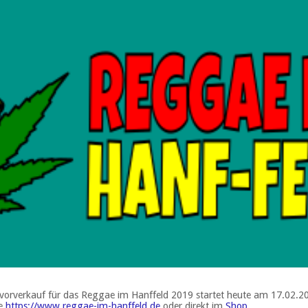
nvorverkauf für das Reggae im Hanffeld 2019 startet heute am 17.02.20
ge
https://www.reggae-im-hanffeld.de
oder direkt im
Shop
.