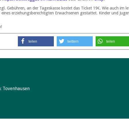
l. Gebühren, an der Tageskasse kostet das Ticket 19€. Wie auch im letzt
g eines erziehungsberechtigten Erwachsenen gestattet. Kinder und Jugend
h!
teilen
twittern
teilen
n:
Tovenhausen