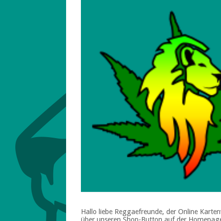
Hallo liebe Reggaefreunde, der Online Karte
über unseren Shop-Button auf der Homepa